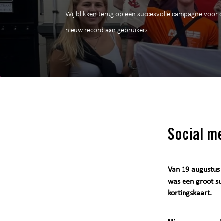
Wij blikken terug op een succesvolle campagne voor d
nieuw record aan gebruikers.
Social m
Van 19 augustus 
was een groot s
kortingskaart.