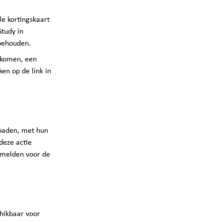
e kortingskaart
Study in
 behouden.
lkomen, een
en op de link in
loaden, met hun
deze actie
nmelden voor de
chikbaar voor