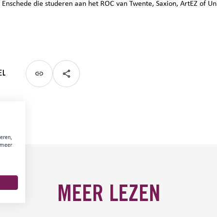
n Enschede die studeren aan het ROC van Twente, Saxion, ArtEZ of Uni
EL
eren,
 meer
MEER LEZEN