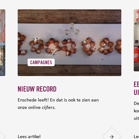
CAMPAGNES
E
NIEUW RECORD
U
Enschede leeft! En dat is ook te zien aan
De
onze online cijfers.
ko
ui
Lees artikel
Le