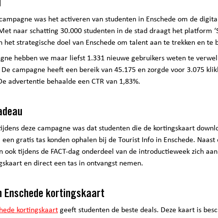
d
 campagne was het activeren van studenten in Enschede om de digital
et naar schatting 30.000 studenten in de stad draagt het platform ‘
n het strategische doel van Enschede om talent aan te trekken en te
ne hebben we maar liefst 1.331 nieuwe gebruikers weten te verwe
 De campagne heeft een bereik van 45.175 en zorgde voor 3.075 klikk
 De advertentie behaalde een CTR van 1,83%.
cadeau
 tijdens deze campagne was dat studenten die de kortingskaart down
 een gratis tas konden ophalen bij de Tourist Info in Enschede. Naast 
n ook tijdens de FACT-dag onderdeel van de introductieweek zich aa
gskaart en direct een tas in ontvangst nemen.
n Enschede kortingskaart
hede kortingskaart
geeft studenten de beste deals. Deze kaart is bes