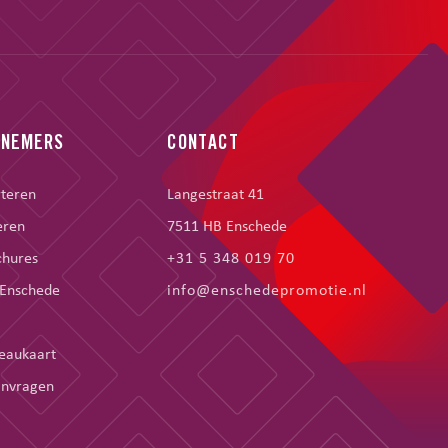
RNEMERS
CONTACT
rteren
Langestraat 41
eren
7511 HB Enschede
chures
+31 5 348 019 70
 Enschede
info@enschedepromotie.nl
eaukaart
anvragen