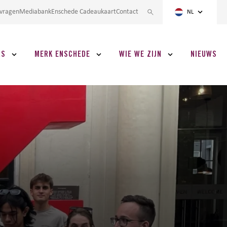
nvragen
Mediabank
Enschede Cadeaukaart
Contact
NL
RS
MERK ENSCHEDE
WIE WE ZIJN
NIEUWS