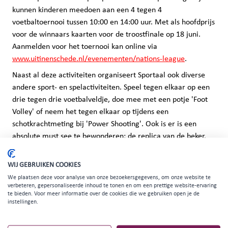
kunnen kinderen meedoen aan een 4 tegen 4
voetbaltoernooi tussen 10:00 en 14:00 uur. Met als hoofdprijs
voor de winnaars kaarten voor de troostfinale op 18 juni.
Aanmelden voor het toernooi kan online via
www.uitinenschede.nl/evenementen/nations-league
.
Naast al deze activiteiten organiseert Sportaal ook diverse
andere sport- en spelactiviteiten. Speel tegen elkaar op een
drie tegen drie voetbalveldje, doe mee met een potje 'Foot
Volley' of neem het tegen elkaar op tijdens een
schotkrachtmeting bij 'Power Shooting'. Ook is er is een
absolute must see te bewonderen: de replica van de beker.
Kortom, veel te doen voor iedere leeftijd.
WIJ GEBRUIKEN COOKIES
We plaatsen deze voor analyse van onze bezoekersgegevens, om onze website te
Bereikbaarheid fan meeting point
verbeteren, gepersonaliseerde inhoud te tonen en om een prettige website-ervaring
te bieden. Voor meer informatie over de cookies die we gebruiken open je de
Het Fan Meeting Point in het Volkspark is normaal
instellingen.
bereikbaar per fiets of OV, parkeren met de auto is op beide
dagen niet mogelijk. Bij het Fan Meeting Point stopt ook de