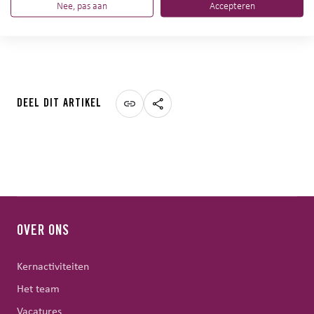
Nee, pas aan
Accepteren
pendelbus die rijdt tussen het Volkspark en de Grolsch Veste
voor bezoekers van de wedstrijd.
DEEL DIT ARTIKEL
OVER ONS
Kernactiviteiten
Het team
Vacatures