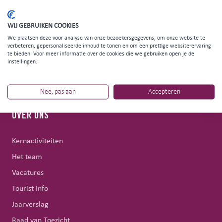
DEEL DIT ARTIKEL
WIJ GEBRUIKEN COOKIES
We plaatsen deze voor analyse van onze bezoekersgegevens, om onze website te
verbeteren, gepersonaliseerde inhoud te tonen en om een prettige website-ervaring
te bieden. Voor meer informatie over de cookies die we gebruiken open je de
instellingen.
Nee, pas aan
Accepteren
OVER ONS
Kernactiviteiten
Het team
Vacatures
Tourist Info
Jaarverslag
Raad van Toezicht