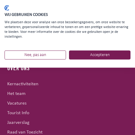
DEEL DIT ARTIKEL
WIJ GEBRUIKEN COOKIES
We plaatsen deze voor analyse van onze bezoekersgegevens, om onze website te
verbeteren, gepersonaliseerde inhoud te tonen en om een prettige website-ervaring
te bieden. Voor meer informatie over de cookies die we gebruiken open je de
instellingen.
Nee, pas aan
Accepteren
OVER ONS
Kernactiviteiten
Het team
Vacatures
Tourist Info
Jaarverslag
Raad van Toezicht