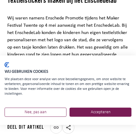
Textielstickers maken bij het Enschedelab
Wij waren namens Enschede Promotie tijdens het Maker
Festival Twente op 4 mei aanwezig met het EnschedeLab. Bij
het EnschedeLab konden de kinderen hun eigen textielsticker
personaliseren met het logo van de stad, die ze vervolgens
op een tasje konden laten drukken. Het was geweldig om alle
kinderen rond te zien lopen met hun gepersonaliseerde
tasjes. Hun enthousiasme en creativiteit maakten de dag
extra speciaal.
WIJ GEBRUIKEN COOKIES
Het was een dag vol creativiteit, plezier en verbondenheid.
We plaatsen deze voor analyse van onze bezoekersgegevens, om onze website te
verbeteren, gepersonaliseerde inhoud te tonen en om een prettige website-ervaring
Dank aan iedereen die erbij was en bijdroeg aan het succes
te bieden. Voor meer informatie over de cookies die we gebruiken open je de
van het EnschedeLab!
instellingen.
Nee, pas aan
Accepteren
DEEL DIT ARTIKEL