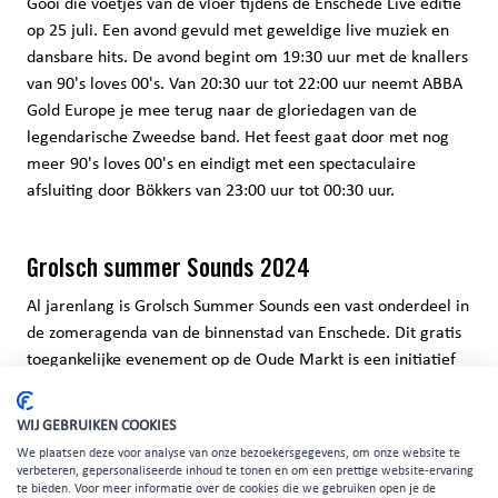
Gooi die voetjes van de vloer tijdens de Enschede Live editie
op 25 juli. Een avond gevuld met geweldige live muziek en
dansbare hits. De avond begint om 19:30 uur met de knallers
van 90's loves 00's. Van 20:30 uur tot 22:00 uur neemt ABBA
Gold Europe je mee terug naar de gloriedagen van de
legendarische Zweedse band. Het feest gaat door met nog
meer 90's loves 00's en eindigt met een spectaculaire
afsluiting door Bökkers van 23:00 uur tot 00:30 uur.
Grolsch summer Sounds 2024
Al jarenlang is Grolsch Summer Sounds een vast onderdeel in
de zomeragenda van de binnenstad van Enschede. Dit gratis
toegankelijke evenement op de Oude Markt is een initiatief
van Vereniging Horeca Stad Enschede (VHSE) in
samenwerking met Metropool, Enschede Promotie en het
WIJ GEBRUIKEN COOKIES
Ondernemersfonds.
We plaatsen deze voor analyse van onze bezoekersgegevens, om onze website te
verbeteren, gepersonaliseerde inhoud te tonen en om een prettige website-ervaring
Meer informatie over het programma is te vinden op
te bieden. Voor meer informatie over de cookies die we gebruiken open je de