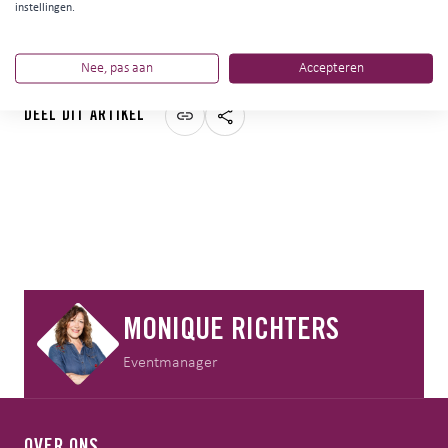
www.grolschsummersounds.nl
.
instellingen.
Nee, pas aan
Accepteren
DEEL DIT ARTIKEL
MONIQUE RICHTERS
Eventmanager