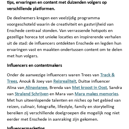
tips, ervaringen en content met duizenden volgers op
verschillende platformen.
De deelnemers kregen een veelzijdig programma
voorgeschoteld waarin de creativiteit en gastvrijheid van
Enschede centraal stonden. Van verrassende hotspots en
gezellige horeca tot unieke locaties en inspirerende verhalen
uit de stad: de influencers ontdekten Enschede en legden hun
ervaringen vast en maakten ondertussen content om te delen
met hun volgers.
Influencers en contentmakers
Onder de aanwezige influencers waren Trees van
Track &
Trees
, Anouk & Joey van
Reisrealiteit
, Duitse influencer
Alina
van
Alinavianee
, Brenda van
Met kroost in Oost
, Sandra
van
Stralend Schrijven
en Mara van
Mara makes memories
.
Met hun uiteenlopende talenten en niches op het gebied van
reizen, culinair, fotografie, lifestyle, family en storytelling
bereiken zij verschillende doelgroepen die mogelijk nog niet
eerder met Enschede in aanraking zijn gekomen.
Influencermarketing