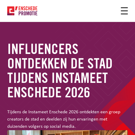
OFDHINHOUD
INFLUENCERS
ONTDEKKEN DE STAD
TIJDENS INSTAMEET
ENSCHEDE 2026
Tijdens de Instameet Enschede 2026 ontdekten een groep
creators de stad en deelden zij hun ervaringen met
duizenden volgers op social media.