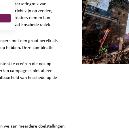
g op de marketingmix van
aak gericht zijn op zenden,
veling. Creators nemen hun
en zien wat Enschede uniek
ncers met een groot bereik als
roep hebben. Deze combinatie
ntent te creëren die ook op
erken campagnes niet alleen
chtbaarheid van Enschede op de
n we aan meerdere doelstellingen: