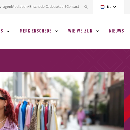
nvragen
Mediabank
Enschede Cadeaukaart
Contact
NL
RS
MERK ENSCHEDE
WIE WE ZIJN
NIEUWS