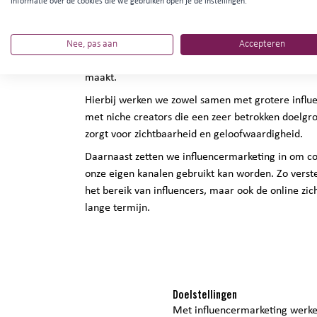
informatie over de cookies die we gebruiken open je de instellingen.
Influencermarketing is een waardevolle aanvullin
Enschede Promotie. Waar traditionele campagnes v
draait influencermarketing om beleving en aanbe
Nee, pas aan
Accepteren
volgers mee tijdens hun bezoek aan de stad en lat
maakt.
Hierbij werken we zowel samen met grotere influe
met niche creators die een zeer betrokken doelg
zorgt voor zichtbaarheid en geloofwaardigheid.
Daarnaast zetten we influencermarketing in om co
onze eigen kanalen gebruikt kan worden. Zo verst
het bereik van influencers, maar ook de online zi
lange termijn.
Doelstellingen
Met influencermarketing werke