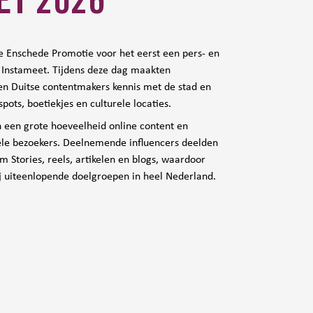
ET 2026
e Enschede Promotie voor het eerst een pers- en
e Instameet. Tijdens deze dag maakten
en Duitse contentmakers kennis met de stad en
spots, boetiekjes en culturele locaties.
n een grote hoeveelheid online content en
ële bezoekers. Deelnemende influencers deelden
m Stories, reels, artikelen en blogs, waardoor
j uiteenlopende doelgroepen in heel Nederland.