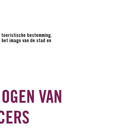
 toeristische bestemming.
n het imago van de stad en
 OGEN VAN
CERS