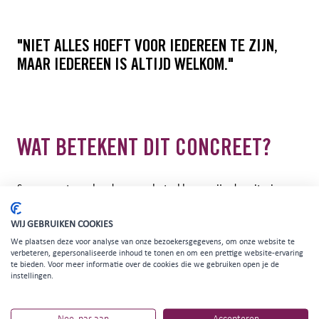
"NIET ALLES HOEFT VOOR IEDEREEN TE ZIJN,
MAAR IEDEREEN IS ALTIJD WELKOM."
WAT BETEKENT DIT CONCREET?
Samen met een brede groep betrokkenen zijn de criteria
opgesteld waaraan Bruisende Binnenstad Evenementen
moeten voldoen. De stuurgroep (Muziekkwartier, VHSE,
WIJ GEBRUIKEN COOKIES
Ondernemersfonds en Enschede Promotie) heeft deze
We plaatsen deze voor analyse van onze bezoekersgegevens, om onze website te
verbeteren, gepersonaliseerde inhoud te tonen en om een prettige website-ervaring
criteria gebruikt voor een selectie uit bestaande
te bieden. Voor meer informatie over de cookies die we gebruiken open je de
evenementen. Deze vormen vervolgens de basis om
instellingen.
uiteindelijk in 2028 een rijk, gevarieerd en origineel
programma van evenementen voor Enschede te bieden.
Nee, pas aan
Accepteren