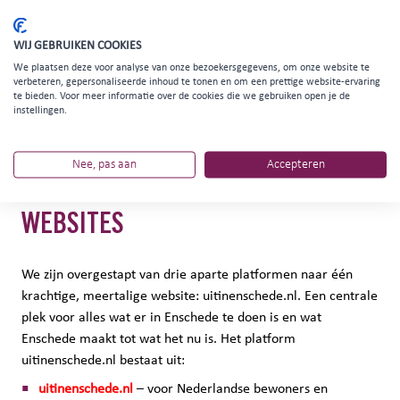
>32.500.000
WIJ GEBRUIKEN COOKIES
We plaatsen deze voor analyse van onze bezoekersgegevens, om onze website te
verbeteren, gepersonaliseerde inhoud te tonen en om een prettige website-ervaring
te bieden. Voor meer informatie over de cookies die we gebruiken open je de
instellingen.
750.000 klikken naar de website afgelopen jaar
Nee, pas aan
Accepteren
ONZE MIDDELEN
WEBSITES
We zijn overgestapt van drie aparte platformen naar één
krachtige, meertalige website: uitinenschede.nl. Een centrale
plek voor alles wat er in Enschede te doen is en wat
Enschede maakt tot wat het nu is. Het platform
uitinenschede.nl bestaat uit:
uitinenschede.nl
– voor Nederlandse bewoners en